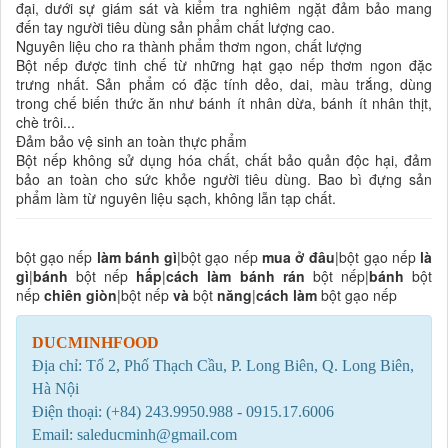
đại, dưới sự giám sát và kiểm tra nghiêm ngặt đảm bảo mang
đến tay người tiêu dùng sản phẩm chất lượng cao.
Nguyên liệu cho ra thành phẩm thơm ngon, chất lượng
Bột nếp được tinh chế từ những hạt gạo nếp thơm ngon đặc
trưng nhất. Sản phẩm có đặc tính dẻo, dai, màu trắng, dùng
trong chế biến thức ăn như bánh ít nhân dừa, bánh ít nhân thịt,
chè trôi...
Đảm bảo vệ sinh an toàn thực phẩm
Bột nếp không sử dụng hóa chất, chất bảo quản độc hại, đảm
bảo an toàn cho sức khỏe người tiêu dùng. Bao bì đựng sản
phẩm làm từ nguyên liệu sạch, không lẫn tạp chất.
bột gạo nếp
làm bánh gì
|bột gạo nếp
mua ở đâu
|bột gạo nếp
là
gì
|
bánh
bột nếp
hấp
|
cách làm bánh rán
bột nếp|
bánh
bột
nếp
chiên giòn
|bột nếp
và
bột
năng
|
cách làm
bột gạo nếp
DUCMINHFOOD
Địa chỉ: Tổ 2, Phố Thạch Cầu, P. Long Biên, Q. Long Biên,
Hà Nội
Điện thoại: (+84) 243.9950.988 - 0915.17.6006
Email: saleducminh@gmail.com