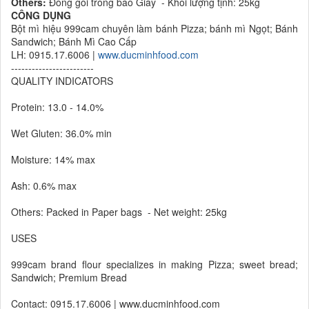
Others:
Đóng gói trong bao Giấy - Khối lượng tịnh: 25kg
CÔNG DỤNG
Bột mì hiệu 999cam chuyên làm bánh Pizza; bánh mì Ngọt; Bánh
Sandwich; Bánh Mì Cao Cấp
LH: 0915.17.6006 |
www.ducminhfood.com
------------------------
QUALITY INDICATORS
Protein: 13.0 - 14.0%
Wet Gluten: 36.0% min
Moisture: 14% max
Ash: 0.6% max
Others: Packed in Paper bags - Net weight: 25kg
USES
999cam brand flour specializes in making Pizza; sweet bread;
Sandwich; Premium Bread
Contact: 0915.17.6006 | www.ducminhfood.com