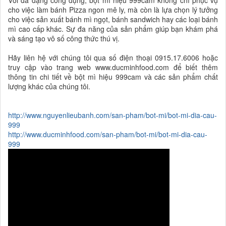
cho việc làm bánh Pizza ngon mê ly, mà còn là lựa chọn lý tưởng
cho việc sản xuất bánh mì ngọt, bánh sandwich hay các loại bánh
mì cao cấp khác. Sự đa năng của sản phẩm giúp bạn khám phá
và sáng tạo vô số công thức thú vị.
Hãy liên hệ với chúng tôi qua số điện thoại 0915.17.6006 hoặc
truy cập vào trang web www.ducminhfood.com để biết thêm
thông tin chi tiết về bột mì hiệu 999cam và các sản phẩm chất
lượng khác của chúng tôi.
http://www.nguyenlieubanh.com/san-pham/bot-mi/bot-mi-dia-cau-
999
http://www.ducminhfood.com/san-pham/bot-mi/bot-mi-dia-cau-
999