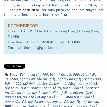
Bột mỳ địa cầu 999
,
bán bột mỳ 999
,
bột mỳ 999 mua ở đâu
,
mua bột mỳ 999,
bột mỳ số 13
,
bột mỳ baker choice số 13
,
bột số
13
, bột làm bánh pizza,
bột bánh pizza cao cấp
,
bột chuyên làm
bánh pizza
,
best of pizza flour
,
pizza flour
DUCMINHFOOD
Địa chỉ: Tổ 2, Phố Thạch Cầu, P. Long Biên, Q. Long Biên,
Hà Nội
Điện thoại: (+84) 243.9950.988 - 0915.17.6006
Email: saleducminh@gmail.com
Tags:
Bột mì địa cầu 999
,
bột mỳ địa cầu 999
,
bột mỳ địa
cầu cam
,
bột mỳ địa cầu bao giấy
,
bột mỳ bao giấy
,
bột mỳ 999
,
bột mì 999
,
bột 999
,
bột địa cầu cam
,
bột 25kg
,
bột mỳ số 13
,
bột số 13
,
bột mỳ baker choice số 13
,
Bột mỳ địa cầu 999; bột
mỳ đức minh; bột mỳ ducminh; Bột mỳ địa c
,
Bột mỳ địa cầu
999 giá tốt
,
nơi bán Bột mỳ địa cầu 999
,
mua Bột mỳ địa cầu
999 ở đâu; Bột mỳ địa cầu 999 loại tốt; Bột mỳ
,
Bột mỳ địa cầu
999 Long Biên
,
Bột mỳ địa cầu 999 Hoàn kiếm
,
Bột mỳ địa cầu