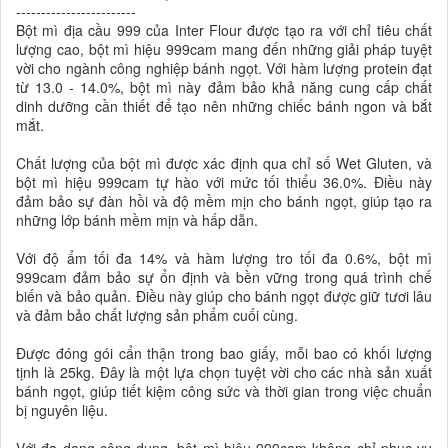
------------------------
Bột mì địa cầu 999 của Inter Flour được tạo ra với chỉ tiêu chất
lượng cao, bột mì hiệu 999cam mang đến những giải pháp tuyệt
vời cho ngành công nghiệp bánh ngọt. Với hàm lượng protein đạt
từ 13.0 - 14.0%, bột mì này đảm bảo khả năng cung cấp chất
dinh dưỡng cần thiết để tạo nên những chiếc bánh ngon và bắt
mắt.
Chất lượng của bột mì được xác định qua chỉ số Wet Gluten, và
bột mì hiệu 999cam tự hào với mức tối thiểu 36.0%. Điều này
đảm bảo sự đàn hồi và độ mềm mịn cho bánh ngọt, giúp tạo ra
những lớp bánh mềm mịn và hấp dẫn.
Với độ ẩm tối đa 14% và hàm lượng tro tối đa 0.6%, bột mì
999cam đảm bảo sự ổn định và bền vững trong quá trình chế
biến và bảo quản. Điều này giúp cho bánh ngọt được giữ tươi lâu
và đảm bảo chất lượng sản phẩm cuối cùng.
Được đóng gói cẩn thận trong bao giấy, mỗi bao có khối lượng
tịnh là 25kg. Đây là một lựa chọn tuyệt vời cho các nhà sản xuất
bánh ngọt, giúp tiết kiệm công sức và thời gian trong việc chuẩn
bị nguyên liệu.
Với đa dạng công dụng, bột mì hiệu 999cam không chỉ phục vụ