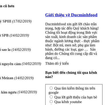
in cũ hơn
Giới thiệu về Ducminhfood
ỳ SPIII
(17/02/2019)
Ducminhfood xin gửi lời chào trân
trọng, hợp tác đến Quý khách hàng!
Chúng tôi hoạt động trong lĩnh vực
ì SPB
(14/02/2019)
sản xuất, kinh doanh các sản phẩm
thuộc ngành lương thực - thực phẩm
như: Bột mì, men nở, phụ gia làm
bánh, đường các loại, gạo … Sản
 sao la
(14/02/2019)
phẩm do Chúng tôi cung cấp đã và
đang có...
Thăm dò ý kiến
ì nguyên cám
(14/02/2019)
Bạn biết đến chúng tôi qua kênh
nào?
ì Meizan
(14/02/2019)
Qua tìm kiếm thông tin trên
ì kim ngưu
(14/02/2019)
google
Qua lời giới thiệu của bạn bè
Qua kênh youtube