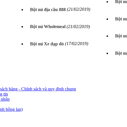
Bột m
Bột mì địa cầu 888
(21/02/2019)
Bột m
Bột mì Wholemeal
(21/02/2019)
Bột m
Bột mì Xe đạp đỏ
(17/02/2019)
Bột m
hách hàng - Chính sách và quy định chung
g tin
 nhận
nh bông lan)