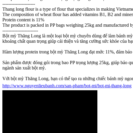
----------------------
Thang long flour is a type of flour that specializes in making Vietna
The composition of wheat flour has added vitamins B1, B2 and miner
Protein content is 11%
The product is packed in PP bags weighing 25kg and manufactured by
------------------------
Bột mỳ Thăng Long là một loại bột mỳ chuyên dùng để làm bánh mỳ V
khoáng chất quan trọng giúp cải thiện và tăng cường sức khỏe của bạ
Hàm lượng protein trong bột mỳ Thăng Long đạt mức 11%, đảm bảo cu
Sản phẩm được đóng gói trong bao PP trọng lượng 25kg, giúp bảo q
ngành sản xuất bột mỳ.
Với bột mỳ Thăng Long, bạn có thể tạo ra những chiếc bánh mỳ ngon
http://www.nguyenlieubanh.com/san-pham/bot-mi/bot-mi-thang-long