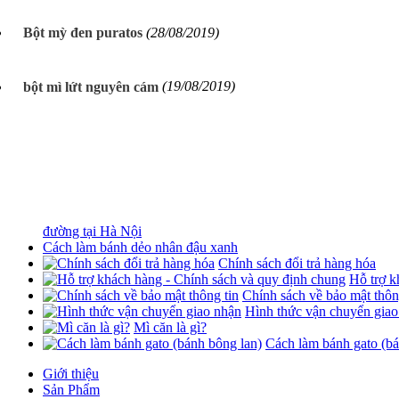
Bột mỳ đen puratos
(28/08/2019)
bột mì lứt nguyên cám
(19/08/2019)
đường tại Hà Nội
Cách làm bánh dẻo nhân đậu xanh
Chính sách đổi trả hàng hóa
Hỗ trợ k
Chính sách về bảo mật thôn
Hình thức vận chuyển giao
Mì căn là gì?
Cách làm bánh gato (bá
Giới thiệu
Sản Phẩm