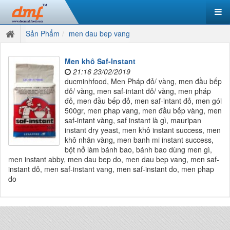
Sản Phẩm
men dau bep vang
Men khô Saf-Instant
21:16 23/02/2019
ducminhfood, Men Pháp đỏ/ vàng, men đầu bếp
đỏ/ vàng, men saf-intant đỏ/ vàng, men pháp
đỏ, men đầu bếp đỏ, men saf-intant đỏ, men gói
500gr, men phap vang, men đầu bếp vàng, men
saf-intant vàng, saf instant là gì, mauripan
instant dry yeast, men khô instant success, men
khô nhãn vàng, men banh mi instant success,
bột nở làm bánh bao, bánh bao dùng men gì,
men instant abby, men dau bep do, men dau bep vang, men saf-
instant đỏ, men saf-instant vang, men saf-instant do, men phap
do