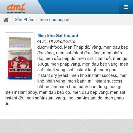
Sản Phẩm
men dau bep do
Men khô Saf-Instant
21:16 23/02/2019
ducminhfood, Men Pháp đỏ/ vàng, men đầu bếp
đỏ/ vàng, men saf-intant đỏ/ vàng, men pháp
đỏ, men đầu bếp đỏ, men saf-intant đỏ, men gói
500gr, men phap vang, men đầu bếp vàng, men
saf-intant vàng, saf instant là gì, mauripan
instant dry yeast, men khô instant success, men
khô nhãn vàng, men banh mi instant success,
bột nở làm bánh bao, bánh bao dùng men gì,
men instant abby, men dau bep do, men dau bep vang, men saf-
instant đỏ, men saf-instant vang, men saf-instant do, men phap
do